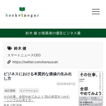
toggl
鈴木 健 が推薦者の優良ビジネス書
鈴木 健
スマートニュースCEO
https://twitter.com/kensuzuki
ビジネスにおける本質的な価値の生み出
し方
2020年9月1日
自己啓発
イノベーション
その仕事、全部やめてみよう 1%の本質をつかむ
「シンプルな考え方」
著者 小野 和俊