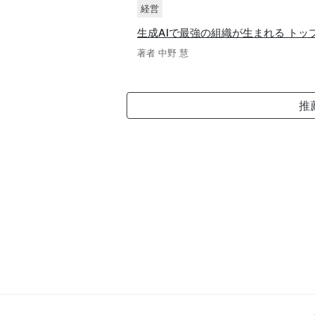
経営
生成AIで最強の組織が生まれる ト
著者 中野 慧
推