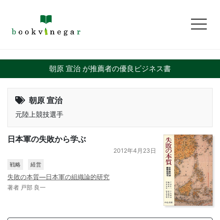
toggl
朝原 宣治 が推薦者の優良ビジネス書
朝原 宣治
元陸上競技選手
日本軍の失敗から学ぶ
2012年4月23日
戦略
経営
失敗の本質―日本軍の組織論的研究
著者 戸部 良一