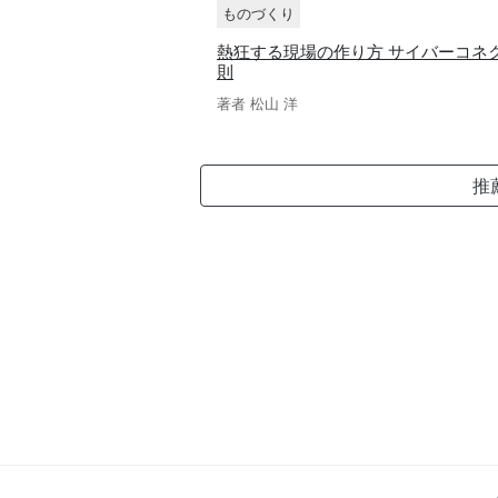
ものづくり
熱狂する現場の作り方 サイバーコネ
則
著者 松山 洋
推