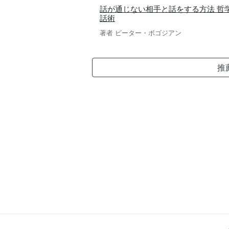
話が通じない相手と話をする方法 哲
話術
著者 ピーター・ボゴジアン
推