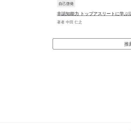
自己啓発
非認知能力 トップアスリートに学ぶ
著者 中田 仁之
推