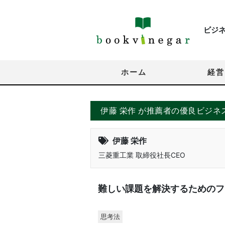
ビジ
ホーム
経営
伊藤 栄作 が推薦者の優良ビジネ
伊藤 栄作
三菱重工業 取締役社長CEO
難しい課題を解決するためのフ
思考法