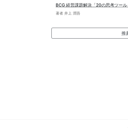
BCG 経営課題解決「20の思考ツール
著者 井上 潤吾
推