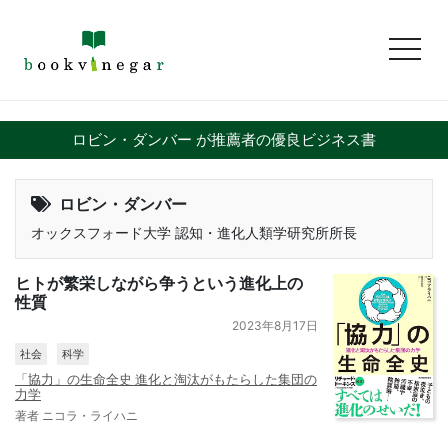
toggl
ロビン・ダンバー が推薦者の優良ビジネス書
ロビン・ダンバー
オックスフォード大学 認知・進化人類学研究所所長
ヒトが繁栄しながら争うという進化上の
性質
2023年8月17日
社会
科学
「協力」の生命全史 進化と淘汰がもたらした集団の
力学
著者 ニコラ・ライハニ