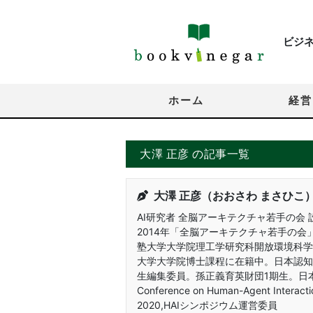
ビジ
ホーム
経営
大澤 正彦 の記事一覧
大澤 正彦（おおさわ まさひこ
AI研究者 全脳アーキテクチャ若手の会 
2014年「全脳アーキテクチャ若手の会
塾大学大学院理工学研究科開放環境科学入
大学大学院博士課程に在籍中。日本認知
生編集委員。孫正義育英財団1期生。日本学術振興
Conference on Human-Agent Interacti
2020,HAIシンポジウム運営委員