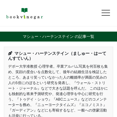
toggl
マシュー・ハーテンステイン の記事一覧
マシュー・ハーテンステイン（ましゅー・はーて
んすていん）
デポー大学准教授 心理学者。卒業アルバム写真を何百枚も集
め、笑顔の度合いを点数化して、後年の結婚生活を検証した
ところ、あまり笑っていなかった人の離婚率が満面の笑みの
人の5倍にのぼるという研究を発表し、『ウォール・ストリ
ート・ジャーナル』などで大きな話題を呼んだ。 このほかに
も独創的な将来予測研究や、発達心理学を中心に研究を行
う。『トゥデイ・ショウ』『ABCニュース』などのコメンテ
ーターを務め、『ニューヨークタイムズ』『エコノミスト』
『ガーディアン』などにも寄稿するなど、一般への啓蒙活動
も活発に行っている。