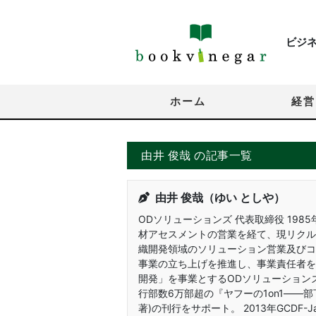
ビジ
ホーム
経営
由井 俊哉 の記事一覧
由井 俊哉（ゆい としや）
ODソリューションズ 代表取締役 198
材アセスメントの営業を経て、現リクル
織開発領域のソリューション営業及びコン
事業の立ち上げを推進し、事業責任者を
開発」を事業とするODソリューション
行部数6万部超の『ヤフーの1on1――
著)の刊行をサポート。 2013年GCDF-