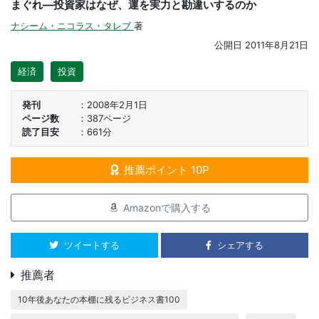
まぐれ―投資家はなぜ、運を実力と勘違いするのか
ナシーム・ニコラス・タレブ
著
公開日
2011年8月21日
経済
投資
発刊
2008年2月1日
ページ数
387ページ
読了目安
661分
推薦ポイント 10P
Amazonで購入する
ツイートする
シェアする
推薦者
10年後あなたの本棚に残るビジネス書100