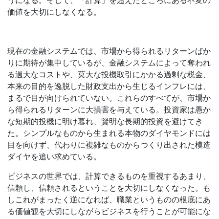
うになる。そして、「計算」を超えたところにある不変の
価値を大切にしなくなる。
現在の金融システムでは、市場から得られるリターンばか
りに期待が集中しているが、金融システムによって奪われ
る過大なコストや、莫大な投機取引にかかる過剰な税金、
本来の目的を逸脱した財政支出から生じるインフレには、
まるで目が向けられていない。これらのすべてが、市場か
ら得られるリターンに大損害を与えている。投資家は愚か
な短期的投機に明け暮れ、賢明な長期的投資を避けてき
た。シンプルなものから生まれる本物のダイヤモンドには
目を向けず、代わりに複雑なものからつくり出された模造
ダイヤを追い求めている。
ビジネスの世界では、計算できるものを重視するあまり、
信頼し、信頼されるということを大切にしなくなった。も
しこれがまったく逆になれば、職業というものの根底にあ
る価値観を大切にしながらビジネスを行うことが可能にな