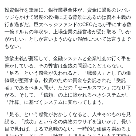
投資銀行を筆頭に、銀行業界全体が、資金に過度のレバレ
ッジをかけて過度の投機に走る背景にあるのは資本主義の
行き過ぎだ。巨大ヘッジファンドのCEOたちが手にする数
十億ドルもの年収や、上場企業の経営者が受け取る「いか
がわしい」としか言いようのない報酬については言うまで
もない。
強欲主義が蔓延して、金融システムと企業社会の行く手を
脅かしている。その弊害は金銭の問題にとどまらない。
「足る」という感覚が失われると、「職業人」としての価
値観が堕落する。投資のための資金を委託された「受託
者」であるべき人間が、ただの「セールスマン」になり下
がる。そして、「信頼」の上に築かれるべきシステムが、
「計算」に基づくシステムに変わってしまう。
「足る」という感覚がおかしくなると、人生そのものを見
誤る。「成功」という名の偽物のウサギを追いかけ、長い
目で見れば、まるで意味のない、一時的な価値を崇めるよ