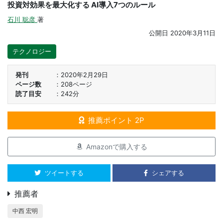
投資対効果を最大化する AI導入7つのルール
石川 聡彦
著
公開日
2020年3月11日
テクノロジー
発刊
2020年2月29日
ページ数
208ページ
読了目安
242分
推薦ポイント 2P
Amazonで購入する
ツイートする
シェアする
推薦者
中西 宏明