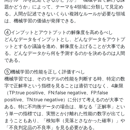
題かどうか」によって、テーマを4領域に分類して見定め
る。人間が記述できないくらい複雑なルールが必要な領域
は、機械学習の価値が発揮できる。
④インプットとアウトプットの解像度を高めるべし
どんなデータをインプットとし、どんなデータをアウトプ
ットとするか議論を進め、解像度を上げることが大事であ
る。どんなデータから何を予測するのかを決めるのは人間
である。
⑤機械学習の性能を正しく評価すべし
機械学習では、そのモデルの性能を判断する時、特定の数
字で正解率という指標を見ることは適切ではなく、4象限
（TP:true positive、FN:false negative、FP:false
positive、TN:true negative）に分けて考えるのが大事で
ある。特に不均衡データの場合は、単なる「正解率」とい
う単一の指標では、実態とかけ離れた性能の数字が出てし
まうこともあり、「検知率（見落とさなかった確率）」や
「不良判定品の不良率」を見る必要がある。