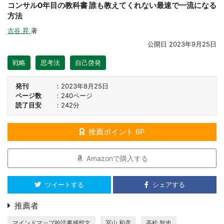
コンサル0年目の教科書 誰も教えてくれない最速で一流になる
方法
古谷 昇
著
公開日
2023年9月25日
戦略
思考法
自己啓発
発刊
2023年8月25日
ページ数
240ページ
読了目安
242分
推薦ポイント 6P
Amazonで購入する
ツイートする
シェアする
推薦者
マインドマップ的読書感想文
冨山 和彦
高松 智史