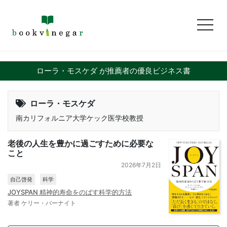
toggl
ローラ・モスケダ が推薦者の優良ビジネス書
ローラ・モスケダ
南カリフォルニア大学ケック医学校教授
老後の人生を豊かに過ごすために必要な
こと
2026年7月2日
自己啓発
科学
JOYSPAN 精神的寿命をのばす科学的方法
著者 ケリー・バーナイト