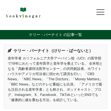
toggl
ケリー・バーナイト の記事一覧
ケリー・バーナイト（けりー・ばーないと）
老年学者 カリフォルニア大学アーバイン校（UCI）の医学部
で19年にわたって老年医学と老年学を教えている。 全米初と
なる「高齢者虐待法医学センター」の共同創設者。ホワイト
ハウスやアメリカ司法省に招かれて講演を行い、「CBS
News」「NBC News」「The Doctors」「Money Matters」
「BBC News」などのテレビ番組にも出演。 「アメリカで最
も注目される老年学者」とも称され、ポッドキャスト、ブロ
グ、Instagram、X、Facebook、TikTokといったSNSでも
「健康的に歳を重ねる方法」を紹介している。