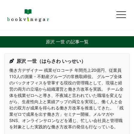
toggl
原沢 一世 の記事一覧
原沢 一世（はらさわ いっせい）
働き方デザイナー 残業ゼロコーチ 年間売上20億円、従業員
110人の測量・不動産グループの常務取締役。 グループ全体
のバックオフィスを管掌する現役の管理職として、現場と経
営の両方の立場から組織運営と働き方改革を実践。 チーム全
体を残業ゼロへと導き、不夜城と言われていた職場を変えな
がら、生産性向上と業績アップの両立を実現し、働く人と会
社の双方が成果を得られる働き方改革を推進してきた。 「残
業ゼロで成果を出す働き方」セミナー開催、メルマガや
SNS、オンラインサロンなどを通じ、忙しい会社員と管理職
を対象とした実践的な働き方改革の発信も行なっている。