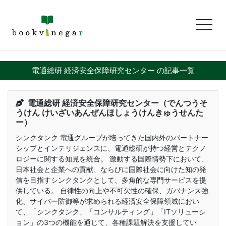
toggl
電通総研 経済安全保障研究センター の記事一覧
電通総研 経済安全保障研究センター（でんつうそ
うけん けいざいあんぜんほしょうけんきゅうせんた
ー）
シンクタンク 電通グループが培ってきた国内外のパートナー
シップとインテリジェンスに、電通総研が持つ経営とテクノ
ロジーに関する知見を統合。 激動する国際情勢下において、
日本社会と企業への貢献、ならびに国際社会に向けた知の発
信を目指すシンクタンクとして、多角的な専門サービスを提
供している。 自律性の向上や不可欠性の確保、ガバナンス強
化、サイバー防御等が求められる経済安全保障領域におい
て、「シンクタンク」「コンサルティング」「ITソリューシ
ョン」の3つの機能を通じて、各種課題解決を支援してい