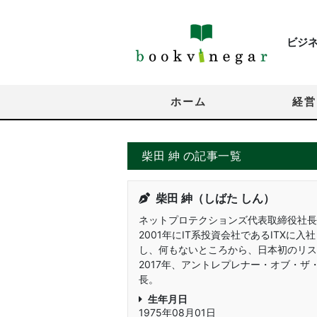
ビジ
ホーム
経営
柴田 紳 の記事一覧
柴田 紳（しばた しん）
ネットプロテクションズ代表取締役社長
2001年にIT系投資会社であるITX
し、何もないところから、日本初のリス
2017年、アントレプレナー・オブ・ザ
長。
生年月日
1975年08月01日