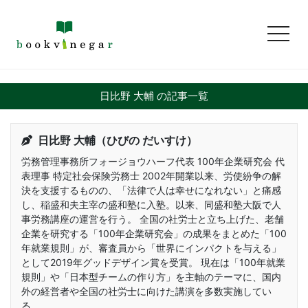
toggl
日比野 大輔 の記事一覧
日比野 大輔（ひびの だいすけ）
労務管理事務所フォージョウハーフ代表 100年企業研究会 代
表理事 特定社会保険労務士 2002年開業以来、労使紛争の解
決を支援するものの、「法律で人は幸せになれない」と痛感
し、稲盛和夫主宰の盛和塾に入塾。以来、同盛和塾大阪で人
事労務講座の運営を行う。 全国の社労士と立ち上げた、老舗
企業を研究する「100年企業研究会」の成果をまとめた「100
年就業規則」が、審査員から「世界にインパクトを与える」
として2019年グッドデザイン賞を受賞。 現在は「100年就業
規則」や「日本型チームの作り方」を主軸のテーマに、国内
外の経営者や全国の社労士に向けた講演を多数実施してい
る。