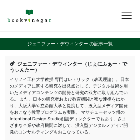
toggl
ジェニファー・デウィンター の記事一覧
ジェニファー・デウィンター（じぇにふぁー・で
うぃんたー）
イリノイ工科大学教授 専門はレトリック（表現理論）。日本
のメディアに関する研究を出発点として、デジタル技術を用
いたメディアコンテンツの開発と研究の双方に取り組んでい
る。 また、日本の研究者および教育機関と密な連携をはか
り、大阪大学や立命館大学と提携して、没入型メディア開発
をおこなう教育プログラムも実践。 マサチューセッツ州の
Intentional Design Studio創設ディレクターでもあり、さま
ざまな企業や政府機関に対して、没入型デジタルメディア開
発のコンサルティングもおこなっている。