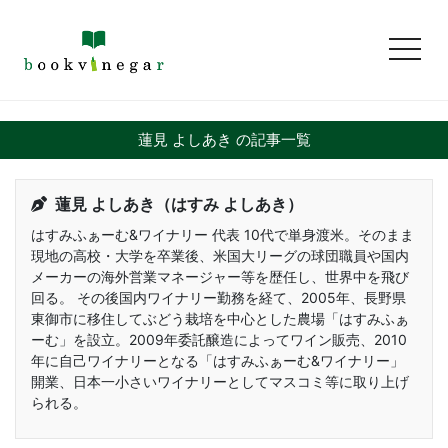
toggl
蓮見 よしあき の記事一覧
蓮見 よしあき（はすみ よしあき）
はすみふぁーむ&ワイナリー 代表 10代で単身渡米。そのまま
現地の高校・大学を卒業後、米国大リーグの球団職員や国内
メーカーの海外営業マネージャー等を歴任し、世界中を飛び
回る。 その後国内ワイナリー勤務を経て、2005年、長野県
東御市に移住してぶどう栽培を中心とした農場「はすみふぁ
ーむ」を設立。2009年委託醸造によってワイン販売、2010
年に自己ワイナリーとなる「はすみふぁーむ&ワイナリー」
開業、日本一小さいワイナリーとしてマスコミ等に取り上げ
られる。