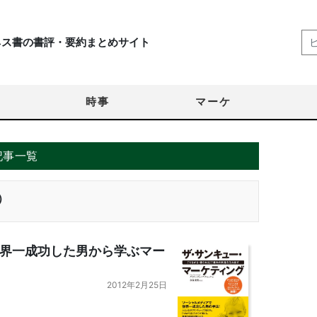
ネス書の書評・要約まとめサイト
時事
マーケ
記事一覧
）
界一成功した男から学ぶマー
2012年2月25日