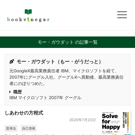
toggl
モー・ガウダット の記事一覧
モー・ガウダット（もー・がうだっと）
元GoogleX最高業務責任者 IBM、マイクロソフトを経て、
2007年にグーグル入社。グーグルXへ異動後、最高業務責任
者にのぼりつめた。
職歴
IBM マイクロソフト 2007年 グーグル
しあわせの方程式
2020年7月23日
思考法
自己啓発