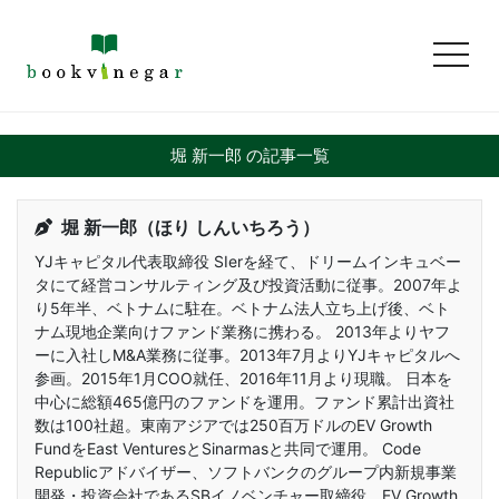
toggl
堀 新一郎 の記事一覧
堀 新一郎（ほり しんいちろう）
YJキャピタル代表取締役 SIerを経て、ドリームインキュベー
タにて経営コンサルティング及び投資活動に従事。2007年よ
り5年半、ベトナムに駐在。ベトナム法人立ち上げ後、ベト
ナム現地企業向けファンド業務に携わる。 2013年よりヤフ
ーに入社しM&A業務に従事。2013年7月よりYJキャピタルへ
参画。2015年1月COO就任、2016年11月より現職。 日本を
中心に総額465億円のファンドを運用。ファンド累計出資社
数は100社超。東南アジアでは250百万ドルのEV Growth
FundをEast VenturesとSinarmasと共同で運用。 Code
Republicアドバイザー、ソフトバンクのグループ内新規事業
開発・投資会社であるSBイノベンチャー取締役、EV Growth